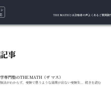
イン
応
THE MATHとは
合格者の声
よくあるご質問
数
記事
専門塾のTHE MATH（ザ マス）
勉強法がわからず、受験で思うような結果が出ない受験生...
続きを読む