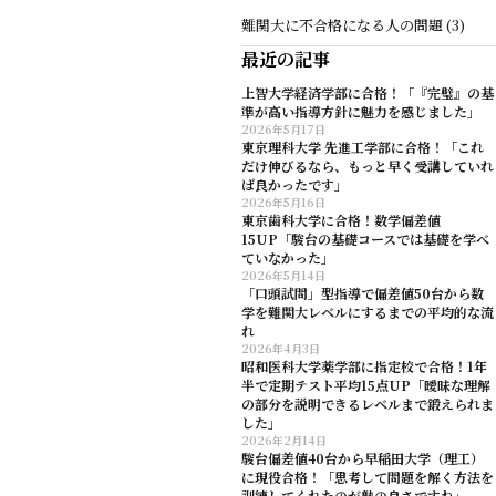
難関大に不合格になる人の問題 (3)
最近の記事
上智大学経済学部に合格！「『完璧』の基
準が高い指導方針に魅力を感じました」
2026年5月17日
東京理科大学 先進工学部に合格！「これ
だけ伸びるなら、もっと早く受講していれ
ば良かったです」
2026年5月16日
東京歯科大学に合格！数学偏差値
15UP「駿台の基礎コースでは基礎を学べ
ていなかった」
2026年5月14日
「口頭試問」型指導で偏差値50台から数
学を難関大レベルにするまでの平均的な流
れ
2026年4月3日
昭和医科大学薬学部に指定校で合格！1年
半で定期テスト平均15点UP「曖昧な理解
の部分を説明できるレベルまで鍛えられま
した」
2026年2月14日
駿台偏差値40台から早稲田大学（理工）
に現役合格！「思考して問題を解く方法を
訓練してくれたのが塾の良さですね」