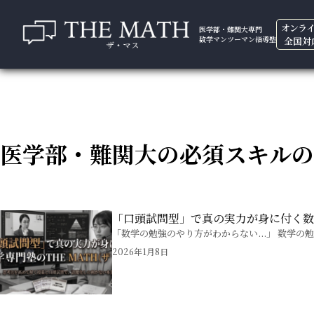
オンラ
医学部・難関大専門
数学マンツーマン指導塾
全国対
医学部・難関大の必須スキルの
「口頭試問型」で真の実力が身に付く数学
「数学の勉強のやり方がわからない...」 数学の
2026年1月8日