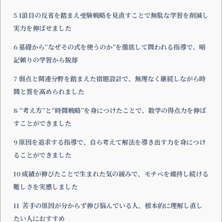
5
1浪目の反省を踏まえ受験戦略を見直すことで無駄な学習を削減し
実力を伸ばせました
6
基礎から“なぜその式を使うのか”を徹底して問われる指導で、暗
記頼りの学習から脱却
7
弱点と関連分野を踏まえた宿題設計で、無理なく継続しながら時
間と質を高められました
8
“考え方”と“時間戦略”を身につけたことで、数学の得点力を伸ば
すことができました
9
原因を追求する指導で、自ら考えて解法を導き出す力を身につけ
ることができました
10
成績が伸びたことで生まれた気の緩みで、モチベを維持し続ける
難しさを実感しました
11
苦手の原因が分からず伸び悩んでいる人、根本的に理解し直し
たい人におすすめ