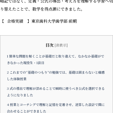
暗記ではなく、定義・公式の導出・考え方を理解する学習へ切
り替えたことで、数学を得点源にできました。
【 合格実績 】東京歯科大学歯学部 前期
目次
[
非表示
]
1
簡単な問題を解くことが基礎だと取り違えて、なかなか基礎がで
きなかった現役生・1浪目
2
これまでの“基礎のつもり”の勉強では、基礎は固まらないと痛感
した体験授業
3
式の導出で理解が深めることで瞬時に使うべき公式を選択できる
ようになりました
4
授業とコーチングで理解と記憶を定着させ、逆算した設計で間に
合わせることができました